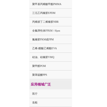
聚甲基丙烯酸甲酯PMMA
三元乙丙橡胶EPDM
丙烯腈丁二烯橡胶NBR
全氟弹性体FFKM / ffpm
氟橡胶FKM或FPM
乙烯-醋酸乙烯酯EVA
硅油、硅橡胶VMQ
聚甲醛POM
聚苯硫醚PPS
应用领域广泛
医疗
造船