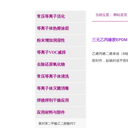
当前位置：
网站首页
常压等离子活化
等离子体热熔涂层
EPDM
三元乙丙橡胶
粉末增加润湿性
等离子VOC减排
乙烯丙烯二烯单体（
M
密封件，如轴封或平密
去除还原氧化物
常压等离子体清洗
等离子体灭菌消毒
焊接焊剂干燥应用
应用材料与部件
聚对苯二甲酸乙二醇酯PET