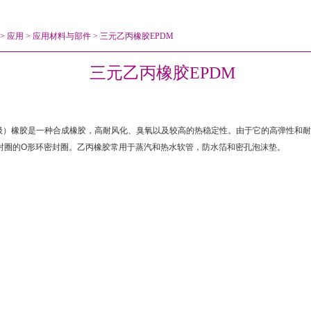
>
应用
>
应用材料与部件
>
三元乙丙橡胶EPDM
三元乙丙橡胶EPDM
级）橡胶是一种合成橡胶，高耐风化、臭氧以及较高的热稳定性。由于它的高弹性和耐
封圈的
O
形环密封圈。乙丙橡胶常用于蒸汽和热水软管，防水箔和密孔泡沫垫。