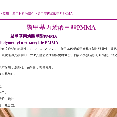
>
应用
>
应用材料与部件
>
聚甲基丙烯酸甲酯PMMA
聚甲基丙烯酸甲酯PMMA
聚甲基丙烯酸甲酯
PMMA
Polymethyl methacrylate
PMMA
种高度透明的热塑性。
在
100°C
（
210°C
），聚甲基丙烯酸甲酯具有塑性延展性，是热
二氧化碳激光器雕刻，并比其他热塑性塑料更耐划伤。粘合或焊接连接是可能的。透
尾灯玻璃，反射镜，光导体，套管元件。
和家具组件。
盖
全门。
镜片，镜片
器，咬合面。