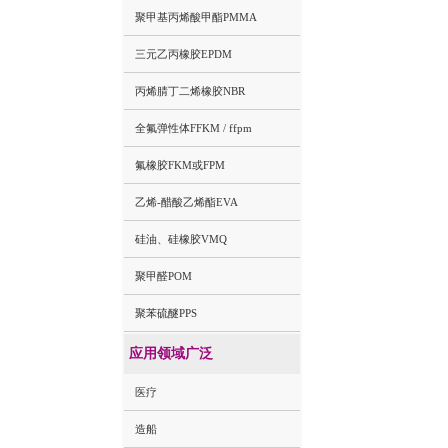
聚甲基丙烯酸甲酯PMMA
三元乙丙橡胶EPDM
丙烯腈丁二烯橡胶NBR
全氟弹性体FFKM / ffpm
氟橡胶FKM或FPM
乙烯-醋酸乙烯酯EVA
硅油、硅橡胶VMQ
聚甲醛POM
聚苯硫醚PPS
应用领域广泛
医疗
造船