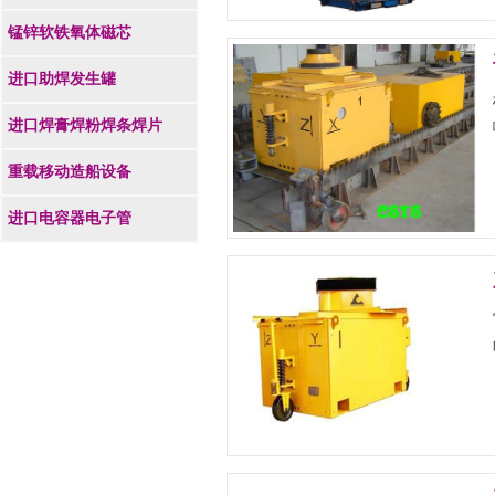
锰锌软铁氧体磁芯
进口助焊发生罐
进口焊膏焊粉焊条焊片
重载移动造船设备
进口电容器电子管